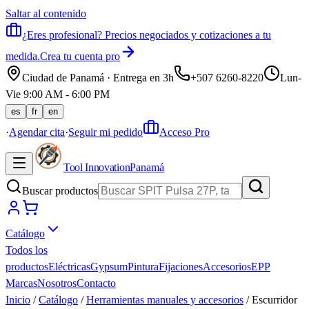
Saltar al contenido
¿Eres profesional? Precios negociados y cotizaciones a tu
medida.
Crea tu cuenta pro
Ciudad de Panamá · Entrega en 3h
+507 6260-8220
Lun-
Vie 9:00 AM - 6:00 PM
es
fr
en
·
Agendar cita
·
Seguir mi pedido
Acceso Pro
Tool Innovation
Panamá
Buscar productos
Catálogo
Todos los
productos
Eléctricas
Gypsum
Pintura
Fijaciones
Accesorios
EPP
Marcas
Nosotros
Contacto
Inicio
/
Catálogo
/
Herramientas manuales y accesorios
/
Escurridor